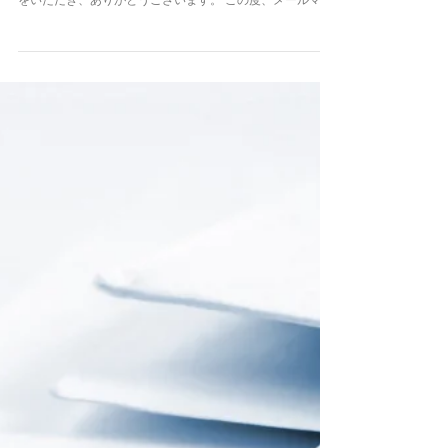
2024年10月29日
メールマガジン
千年メルマガ No.9, 2024年10月「NDBについて」
平素は格別のお引き立てを賜り厚く御礼申し上げます。 千
年カルテご参加医療機関の皆様、日頃より多大なるご協力
をいただき、ありがとうございます。 この度、メールマガ
ジン No.9「NDBについて」を発行いたしました。 詳細は
以下をご確認ください。 「NDBについて」 ...