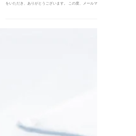
平素は格別のお引き立てを賜り厚く御礼申し上げます。 千
年カルテご参加医療機関の皆様、日頃より多大なるご協力
をいただき、ありがとうございます。 この度、メールマガ
ジン No.12「 二次利用に関する国内外の政策動向と製薬企
業のニーズ 」を発行いたしました。 詳細は以下をご確認く
ださい。 「二次利用に関する国内外の政策動向と製薬企業
のニーズ」と題して、日本製薬工業協会の安中良輔様に レ
クチャーをお願いしました。 レクチャー内容： ・医療デー
タ二次利用と国内外政策の最新動向、製薬企業のデータニ
ーズを整理。 ・医療データ利活用は、副作用リスク低減・
新薬提供の迅速化・創薬力向上の3点で国民利益につなが
る。 ・研究〜開発〜市販後まで、EHR・PHR・ゲノムなど
多様で質の高いデータが不可欠で、MID-NETは 規模・内
容とも限界がある。 ・イスラエルの全人口ライフコースデ
ータや米欧のRWD基盤を示し、日本とのデータ基盤格差を
提示。 ・ゲノムデータ活用は創薬成功率を高める「必須要
素」。 ・匿名加工ではデータの信頼性が低下し、前向き研
究が出来なかったが、仮名加工