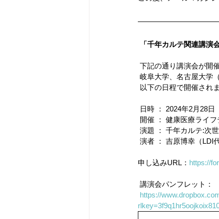
「千年カルテ関連講演
 下記の通り講演会が開
 岐阜大学、名古屋大学
 以下の日程で開催され
 日時 ： 2024年2月28
 開催 ： 健康医療ライ
 演題 ： 千年カルテ:
 演者 ： 吉原博幸（LD
申し込みURL：
https://
 講演会パンフレット：
https://www.dropbox.co
rlkey=3f9q1hr5oojkoix810