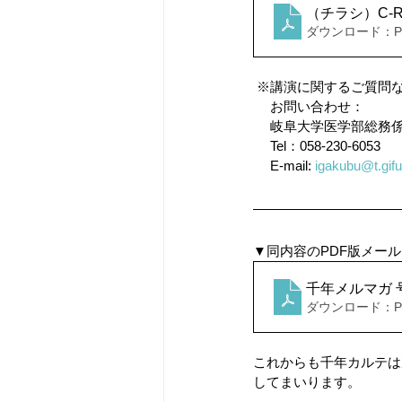
（チラシ）C-R
ダウンロード：PDF
 ※講演に関するご質問
 　お問い合わせ：
 　岐阜大学医学部総務
　 Tel：058-230-6053　
　 E-mail: 
igakubu@t.gifu
▼同内容のPDF版メー
千年メルマガ 号
ダウンロード：PDF
これからも千年カルテは
してまいります。