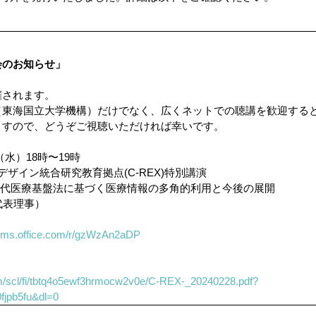
会のお知らせ」
催されます。
（東海国立大学機構）だけでなく、広くネットでの聴講を歓迎する
ますので、どうぞご視聴いただければ幸いです。
日（水）18時〜19時
フデザイン統合研究教育拠点(C-REX)特別講演
次世代医療基盤法に基づく医療情報の多角的利用と今後の展開
I代表理事）
forms.office.com/r/gzWzAn2aDP
m/scl/fi/tbtq4o5ewf3hrmocw2v0e/C-REX-_20240228.pdf?
fjpb5fu&dl=0