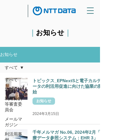
｜
お知らせ
｜
お知らせ
すべて
すべて
トピックス_EPNextSと電子カルテデ
ータの利活用促進に向けた協業の開
お知らせ
始
利用目的
お知らせ
等審査委
員会
2024年3月15日
メールマ
ガジン
千年メルマガ No.06, 2024年2月「診
利活用事
療データ参照システム：EHR 3」
例