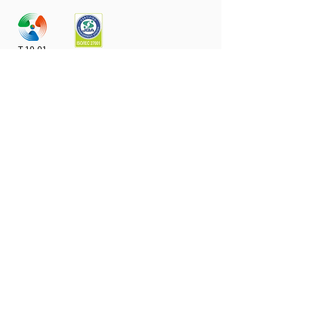
T-19-01
JQA-IM1582
■お知らせ
■基本情報
・代表理事挨拶、法人情報
・次世代医療基盤法
・セキュリティ基本方針
・保有個人情報取扱
・匿名加工医療情報および仮名加工医療情報について
・利用目的等審査委員会の公表
​・参加施設
・研究報告･関連情報
・事業計画
・関連サイト
・アクセス
■セミナー･イベント
■製薬･医療機器企業ご担当者の方
​■アカデミアご担当者の方
■一般･患者の方