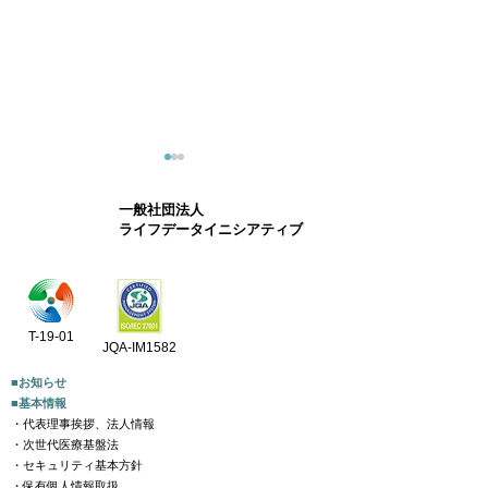
一般社団法人
ライフデータイニシアティブ
概説動画：千年カルテ 匿
出展のお知らせ
T-19-01
JQA-IM1582
名加工医療情報包括デー
試験学会 第17
タセットの提供開始につ
総会【終了いた
■お知らせ
■基本情報
いて
た】
・代表理事挨拶、法人情報
・次世代医療基盤法
・セキュリティ基本方針
・保有個人情報取扱