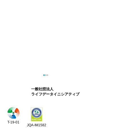
一般社団法人
ライフデータイニシアティブ
概説動画：千年カルテ 匿
出展のお知らせ
T-19-01
JQA-IM1582