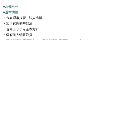
名加工医療情報包括デー
試験学会 第17
タセットの提供開始につ
総会【終了いた
■お知らせ
■基本情報
いて
た】
・代表理事挨拶、法人情報
・次世代医療基盤法
・セキュリティ基本方針
・保有個人情報取扱
・匿名加工医療情報および仮名加工医療情報について
・利用目的等審査委員会の公表
​・参加施設
・研究報告･関連情報
・事業計画
・関連サイト
・アクセス
■セミナー･イベント
■製薬･医療機器企業ご担当者の方
​■アカデミアご担当者の方
■一般･患者の方
■サービス概要
■利活用実績
■よくある質問｜FAQ​​
■参加施設専用資料(会員限定)
​■資料ダウンロード